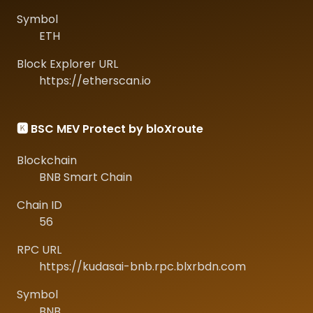
Symbol
ETH
Block Explorer URL
https://etherscan.io
🅺 BSC MEV Protect by bloXroute
Blockchain
BNB Smart Chain
Chain ID
56
RPC URL
https://kudasai-bnb.rpc.blxrbdn.com
Symbol
BNB